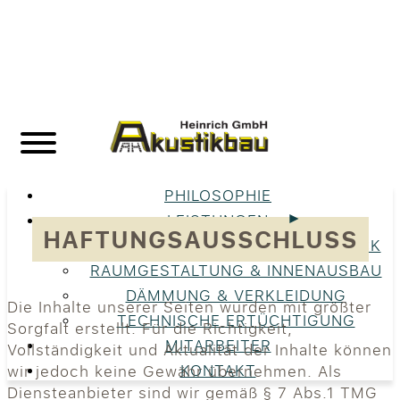
PHILOSOPHIE
LEISTUNGEN
HAFTUNGSAUSSCHLUSS
UNSERE LEISTUNGEN IM ÜBERBLICK
RAUMGESTALTUNG & INNENAUSBAU
DÄMMUNG & VERKLEIDUNG
Die Inhalte unserer Seiten wurden mit größter
TECHNISCHE ERTÜCHTIGUNG
Sorgfalt erstellt. Für die Richtigkeit,
MITARBEITER
Vollständigkeit und Aktualität der Inhalte können
KONTAKT
wir jedoch keine Gewähr übernehmen. Als
Diensteanbieter sind wir gemäß § 7 Abs.1 TMG