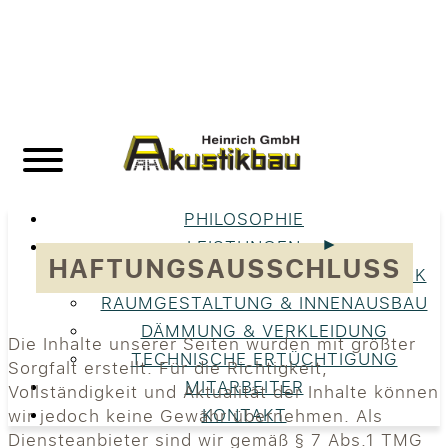
PHILOSOPHIE
LEISTUNGEN
HAFTUNGSAUSSCHLUSS
UNSERE LEISTUNGEN IM ÜBERBLICK
RAUMGESTALTUNG & INNENAUSBAU
DÄMMUNG & VERKLEIDUNG
Die Inhalte unserer Seiten wurden mit größter
TECHNISCHE ERTÜCHTIGUNG
Sorgfalt erstellt. Für die Richtigkeit,
MITARBEITER
Vollständigkeit und Aktualität der Inhalte können
KONTAKT
wir jedoch keine Gewähr übernehmen. Als
Diensteanbieter sind wir gemäß § 7 Abs.1 TMG