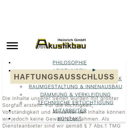
PHILOSOPHIE
LEISTUNGEN
HAFTUNGSAUSSCHLUSS
UNSERE LEISTUNGEN IM ÜBERBLICK
RAUMGESTALTUNG & INNENAUSBAU
DÄMMUNG & VERKLEIDUNG
Die Inhalte unserer Seiten wurden mit größter
TECHNISCHE ERTÜCHTIGUNG
Sorgfalt erstellt. Für die Richtigkeit,
MITARBEITER
Vollständigkeit und Aktualität der Inhalte können
KONTAKT
wir jedoch keine Gewähr übernehmen. Als
Diensteanbieter sind wir gemäß § 7 Abs.1 TMG