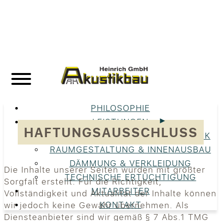
PHILOSOPHIE
LEISTUNGEN
HAFTUNGSAUSSCHLUSS
UNSERE LEISTUNGEN IM ÜBERBLICK
RAUMGESTALTUNG & INNENAUSBAU
DÄMMUNG & VERKLEIDUNG
Die Inhalte unserer Seiten wurden mit größter
TECHNISCHE ERTÜCHTIGUNG
Sorgfalt erstellt. Für die Richtigkeit,
MITARBEITER
Vollständigkeit und Aktualität der Inhalte können
KONTAKT
wir jedoch keine Gewähr übernehmen. Als
Diensteanbieter sind wir gemäß § 7 Abs.1 TMG