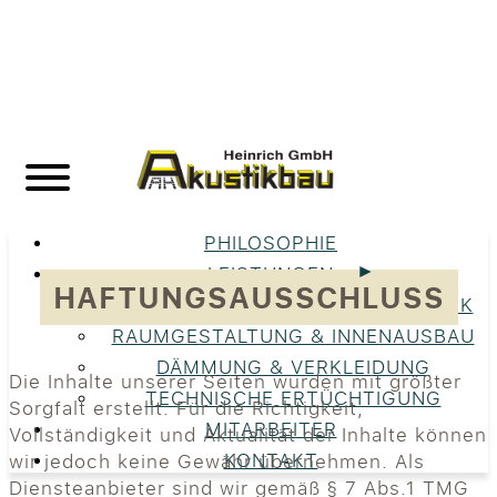
PHILOSOPHIE
LEISTUNGEN
HAFTUNGSAUSSCHLUSS
UNSERE LEISTUNGEN IM ÜBERBLICK
RAUMGESTALTUNG & INNENAUSBAU
DÄMMUNG & VERKLEIDUNG
Die Inhalte unserer Seiten wurden mit größter
TECHNISCHE ERTÜCHTIGUNG
Sorgfalt erstellt. Für die Richtigkeit,
MITARBEITER
Vollständigkeit und Aktualität der Inhalte können
KONTAKT
wir jedoch keine Gewähr übernehmen. Als
Diensteanbieter sind wir gemäß § 7 Abs.1 TMG