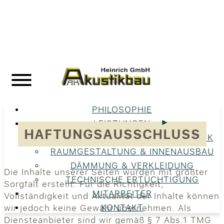
PHILOSOPHIE
LEISTUNGEN
HAFTUNGSAUSSCHLUSS
UNSERE LEISTUNGEN IM ÜBERBLICK
RAUMGESTALTUNG & INNENAUSBAU
DÄMMUNG & VERKLEIDUNG
Die Inhalte unserer Seiten wurden mit größter
TECHNISCHE ERTÜCHTIGUNG
Sorgfalt erstellt. Für die Richtigkeit,
MITARBEITER
Vollständigkeit und Aktualität der Inhalte können
KONTAKT
wir jedoch keine Gewähr übernehmen. Als
Diensteanbieter sind wir gemäß § 7 Abs.1 TMG