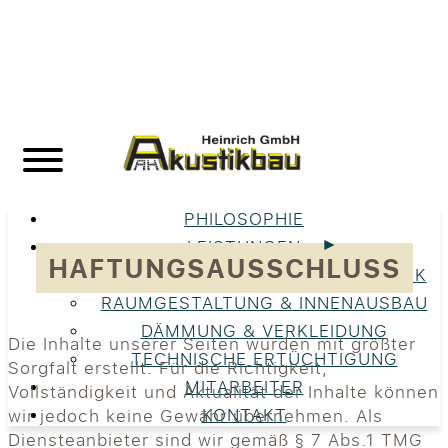
PHILOSOPHIE
LEISTUNGEN
HAFTUNGSAUSSCHLUSS
UNSERE LEISTUNGEN IM ÜBERBLICK
RAUMGESTALTUNG & INNENAUSBAU
DÄMMUNG & VERKLEIDUNG
Die Inhalte unserer Seiten wurden mit größter
TECHNISCHE ERTÜCHTIGUNG
Sorgfalt erstellt. Für die Richtigkeit,
MITARBEITER
Vollständigkeit und Aktualität der Inhalte können
KONTAKT
wir jedoch keine Gewähr übernehmen. Als
Diensteanbieter sind wir gemäß § 7 Abs.1 TMG