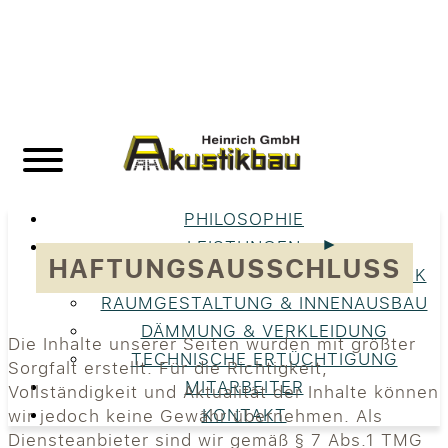
PHILOSOPHIE
LEISTUNGEN
HAFTUNGSAUSSCHLUSS
UNSERE LEISTUNGEN IM ÜBERBLICK
RAUMGESTALTUNG & INNENAUSBAU
DÄMMUNG & VERKLEIDUNG
Die Inhalte unserer Seiten wurden mit größter
TECHNISCHE ERTÜCHTIGUNG
Sorgfalt erstellt. Für die Richtigkeit,
MITARBEITER
Vollständigkeit und Aktualität der Inhalte können
KONTAKT
wir jedoch keine Gewähr übernehmen. Als
Diensteanbieter sind wir gemäß § 7 Abs.1 TMG