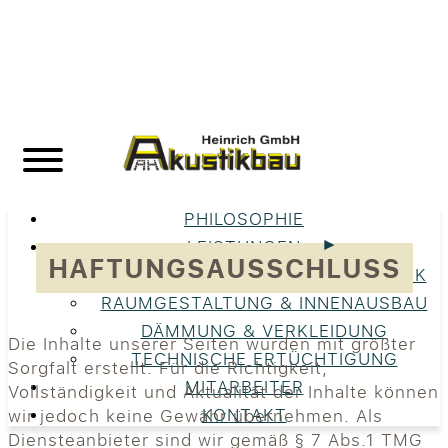
PHILOSOPHIE
LEISTUNGEN
HAFTUNGSAUSSCHLUSS
UNSERE LEISTUNGEN IM ÜBERBLICK
RAUMGESTALTUNG & INNENAUSBAU
DÄMMUNG & VERKLEIDUNG
Die Inhalte unserer Seiten wurden mit größter
TECHNISCHE ERTÜCHTIGUNG
Sorgfalt erstellt. Für die Richtigkeit,
MITARBEITER
Vollständigkeit und Aktualität der Inhalte können
KONTAKT
wir jedoch keine Gewähr übernehmen. Als
Diensteanbieter sind wir gemäß § 7 Abs.1 TMG