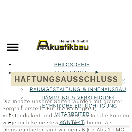
PHILOSOPHIE
LEISTUNGEN
HAFTUNGSAUSSCHLUSS
UNSERE LEISTUNGEN IM ÜBERBLICK
RAUMGESTALTUNG & INNENAUSBAU
DÄMMUNG & VERKLEIDUNG
Die Inhalte unserer Seiten wurden mit größter
TECHNISCHE ERTÜCHTIGUNG
Sorgfalt erstellt. Für die Richtigkeit,
MITARBEITER
Vollständigkeit und Aktualität der Inhalte können
KONTAKT
wir jedoch keine Gewähr übernehmen. Als
Diensteanbieter sind wir gemäß § 7 Abs.1 TMG