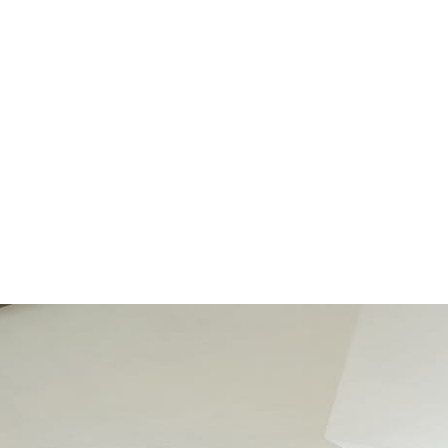
ICK
BAU