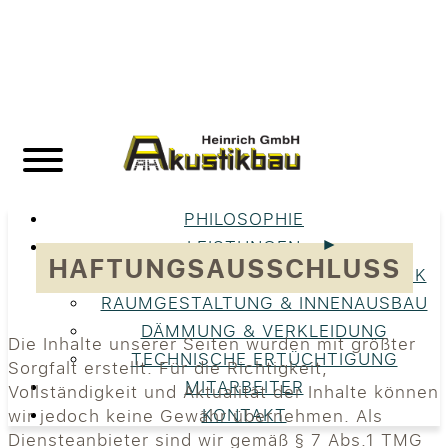
PHILOSOPHIE
LEISTUNGEN
HAFTUNGSAUSSCHLUSS
UNSERE LEISTUNGEN IM ÜBERBLICK
RAUMGESTALTUNG & INNENAUSBAU
DÄMMUNG & VERKLEIDUNG
Die Inhalte unserer Seiten wurden mit größter
TECHNISCHE ERTÜCHTIGUNG
Sorgfalt erstellt. Für die Richtigkeit,
MITARBEITER
Vollständigkeit und Aktualität der Inhalte können
KONTAKT
wir jedoch keine Gewähr übernehmen. Als
Diensteanbieter sind wir gemäß § 7 Abs.1 TMG