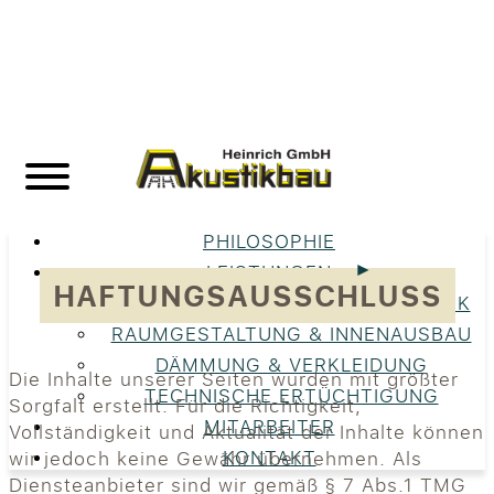
PHILOSOPHIE
LEISTUNGEN
HAFTUNGSAUSSCHLUSS
UNSERE LEISTUNGEN IM ÜBERBLICK
RAUMGESTALTUNG & INNENAUSBAU
DÄMMUNG & VERKLEIDUNG
Die Inhalte unserer Seiten wurden mit größter
TECHNISCHE ERTÜCHTIGUNG
Sorgfalt erstellt. Für die Richtigkeit,
MITARBEITER
Vollständigkeit und Aktualität der Inhalte können
KONTAKT
wir jedoch keine Gewähr übernehmen. Als
Diensteanbieter sind wir gemäß § 7 Abs.1 TMG