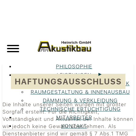
PHILOSOPHIE
LEISTUNGEN
HAFTUNGSAUSSCHLUSS
UNSERE LEISTUNGEN IM ÜBERBLICK
RAUMGESTALTUNG & INNENAUSBAU
DÄMMUNG & VERKLEIDUNG
Die Inhalte unserer Seiten wurden mit größter
TECHNISCHE ERTÜCHTIGUNG
Sorgfalt erstellt. Für die Richtigkeit,
MITARBEITER
Vollständigkeit und Aktualität der Inhalte können
KONTAKT
wir jedoch keine Gewähr übernehmen. Als
Diensteanbieter sind wir gemäß § 7 Abs.1 TMG