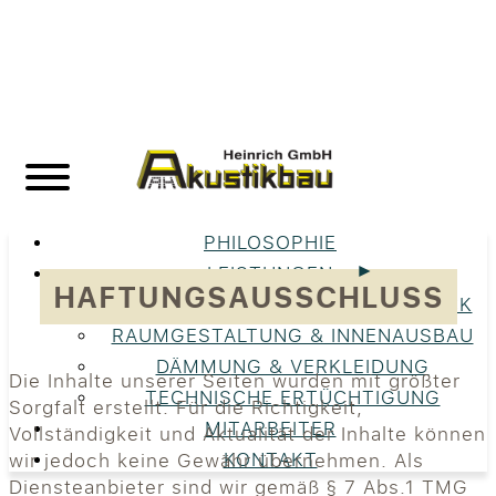
PHILOSOPHIE
LEISTUNGEN
HAFTUNGSAUSSCHLUSS
UNSERE LEISTUNGEN IM ÜBERBLICK
RAUMGESTALTUNG & INNENAUSBAU
DÄMMUNG & VERKLEIDUNG
Die Inhalte unserer Seiten wurden mit größter
TECHNISCHE ERTÜCHTIGUNG
Sorgfalt erstellt. Für die Richtigkeit,
MITARBEITER
Vollständigkeit und Aktualität der Inhalte können
KONTAKT
wir jedoch keine Gewähr übernehmen. Als
Diensteanbieter sind wir gemäß § 7 Abs.1 TMG