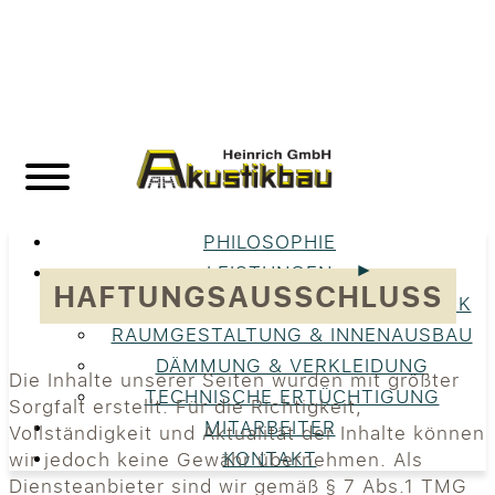
PHILOSOPHIE
LEISTUNGEN
HAFTUNGSAUSSCHLUSS
UNSERE LEISTUNGEN IM ÜBERBLICK
RAUMGESTALTUNG & INNENAUSBAU
DÄMMUNG & VERKLEIDUNG
Die Inhalte unserer Seiten wurden mit größter
TECHNISCHE ERTÜCHTIGUNG
Sorgfalt erstellt. Für die Richtigkeit,
MITARBEITER
Vollständigkeit und Aktualität der Inhalte können
KONTAKT
wir jedoch keine Gewähr übernehmen. Als
Diensteanbieter sind wir gemäß § 7 Abs.1 TMG