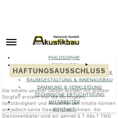
PHILOSOPHIE
LEISTUNGEN
HAFTUNGSAUSSCHLUSS
UNSERE LEISTUNGEN IM ÜBERBLICK
RAUMGESTALTUNG & INNENAUSBAU
DÄMMUNG & VERKLEIDUNG
Die Inhalte unserer Seiten wurden mit größter
TECHNISCHE ERTÜCHTIGUNG
Sorgfalt erstellt. Für die Richtigkeit,
MITARBEITER
Vollständigkeit und Aktualität der Inhalte können
KONTAKT
wir jedoch keine Gewähr übernehmen. Als
Diensteanbieter sind wir gemäß § 7 Abs.1 TMG