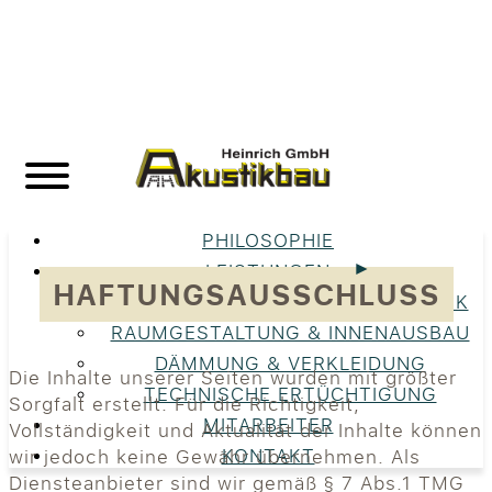
PHILOSOPHIE
LEISTUNGEN
HAFTUNGSAUSSCHLUSS
UNSERE LEISTUNGEN IM ÜBERBLICK
RAUMGESTALTUNG & INNENAUSBAU
DÄMMUNG & VERKLEIDUNG
Die Inhalte unserer Seiten wurden mit größter
TECHNISCHE ERTÜCHTIGUNG
Sorgfalt erstellt. Für die Richtigkeit,
MITARBEITER
Vollständigkeit und Aktualität der Inhalte können
KONTAKT
wir jedoch keine Gewähr übernehmen. Als
Diensteanbieter sind wir gemäß § 7 Abs.1 TMG