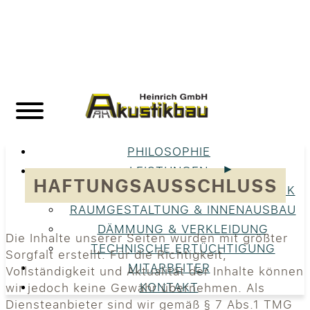
PHILOSOPHIE
LEISTUNGEN
HAFTUNGSAUSSCHLUSS
UNSERE LEISTUNGEN IM ÜBERBLICK
RAUMGESTALTUNG & INNENAUSBAU
DÄMMUNG & VERKLEIDUNG
Die Inhalte unserer Seiten wurden mit größter
TECHNISCHE ERTÜCHTIGUNG
Sorgfalt erstellt. Für die Richtigkeit,
MITARBEITER
Vollständigkeit und Aktualität der Inhalte können
KONTAKT
wir jedoch keine Gewähr übernehmen. Als
Diensteanbieter sind wir gemäß § 7 Abs.1 TMG